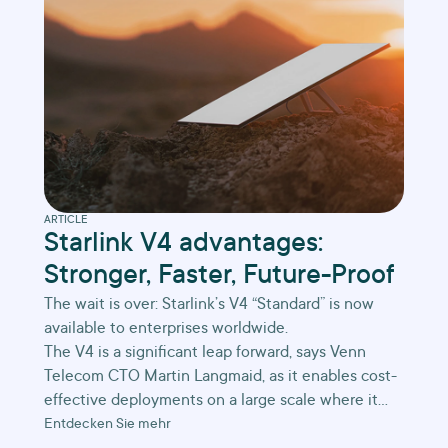
ARTICLE
Starlink V4 advantages:
Stronger, Faster, Future-Proof
The wait is over: Starlink’s V4 “Standard” is now
available to enterprises worldwide.
The V4 is a significant leap forward, says Venn
Telecom CTO Martin Langmaid, as it enables cost-
effective deployments on a large scale where it
wasn’t possible before.
Entdecken Sie mehr