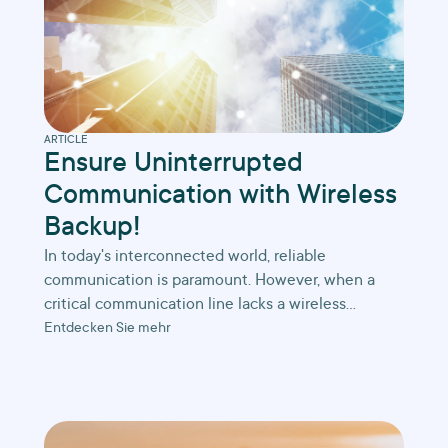
ARTICLE
Ensure Uninterrupted
Communication with Wireless
Backup!
In today's interconnected world, reliable
communication is paramount. However, when a
critical communication line lacks a wireless
backup, a myriad of problems can arise. Let's
Entdecken Sie mehr
explore the key challenges organisations face
without this crucial redundancy and how they can
mitigate them.