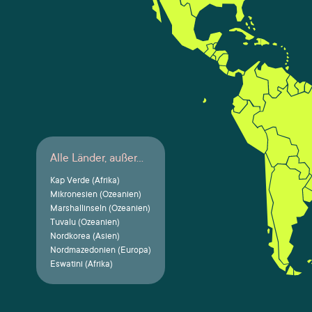
Alle Länder, außer...
Kap Verde (Afrika)
Mikronesien (Ozeanien)
Marshallinseln (Ozeanien)
Tuvalu (Ozeanien)
Nordkorea (Asien)
Nordmazedonien (Europa)
Eswatini (Afrika)