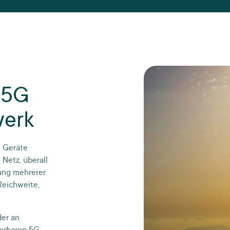
 5G
werk
e Geräte
Netz, überall
zung mehrerer
Reichweite,
er an