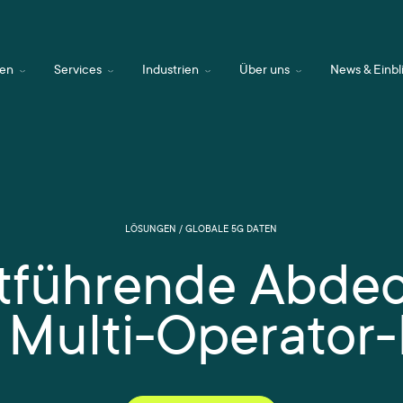
en
Services
Industrien
Über uns
News & Einbl
LÖSUNGEN / GLOBALE 5G DATEN
tführende Abde
 Multi-Operator-