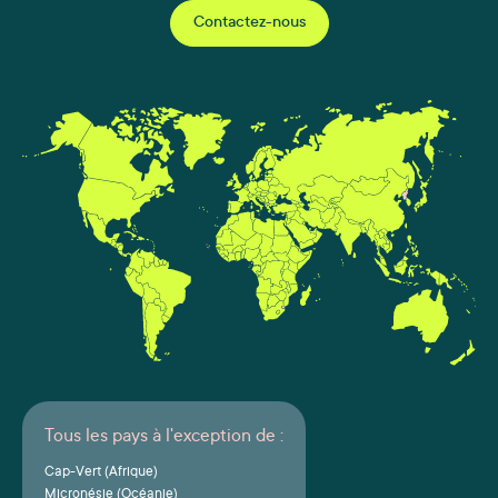
Contactez-nous
Tous les pays à l'exception de :
Cap-Vert (Afrique)
Micronésie (Océanie)