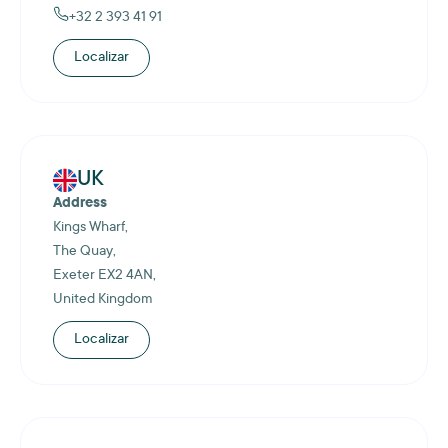
+32 2 393 41 91
Localizar
UK
Address
Kings Wharf,
The Quay,
Exeter EX2 4AN,
United Kingdom
Localizar